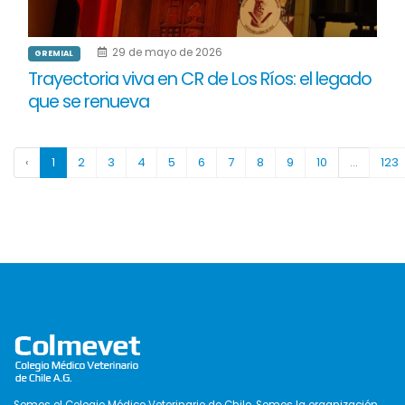
29 de mayo de 2026
GREMIAL
Trayectoria viva en CR de Los Ríos: el legado
que se renueva
‹
1
2
3
4
5
6
7
8
9
10
...
123