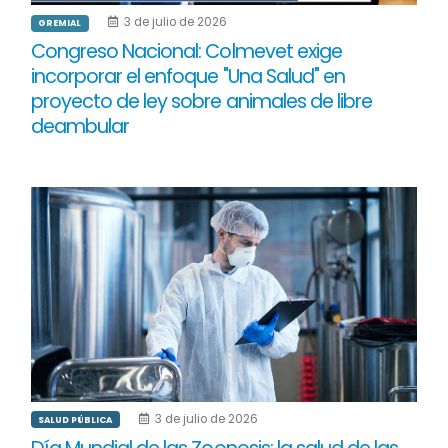
3 de julio de 2026
GREMIAL
Congreso Nacional: Colmevet exige
incorporar el enfoque "Una Salud" en
proyecto de ley sobre animales de libre
deambular
3 de julio de 2026
SALUD PÚBLICA