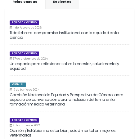
Relacionadas
Recientes
EQUIDAD Y GÉNERO
11 de febrero de 2026
11 de febrero: compromiso institucional con la equidad en la
ciencia
EQUIDAD Y GÉNERO
27 de diciembre de 2024
Un espacio para reflexionar sobre bienestar, salud mental y
equidad
GREMIAL
17 de junio de 2024
Comisión Nacional de Equidad y Perspectiva de Género: abre
espacio de conversación para la inclusión del tema en la
formación médico veterinaria
EQUIDAD Y GÉNERO
7 de marzo de 2022
Opinión / Está bien no estar bien, salud mental en mujeres
veterinarias