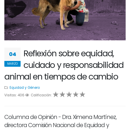
Reflexión sobre equidad,
04
cuidado y responsabilidad
MARZO
animal en tiempos de cambio
Equidad y Género
Visitas: 406
1
2
Calificación:
3
4
5
Columna de Opinión - Dra. Ximena Martínez,
directora Comisión Nacional de Equidad y