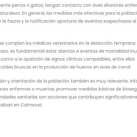
ente perros o gatos, tengan contacto con aves silvestres enfe
turaleza. En general, las medidas más efectivas para la poblac
e la fauna y la notificación oportuna de eventos sospechosos al
e que cumplen los médicos veterinarios en la detección temprana
so, es fundamental estar atentos a eventos de mortalidad inu
como a la aparición de signos clínicos compatibles, entre ellos
 caídas bruscas en la producción de huevos en aves de corral.
ación y orientación de la población también es muy relevante. In
ves enfermas o muertas, promover medidas básicas de bioseg
ridades sanitarias son acciones que contribuyen significativam
ualizan en Colmevet.