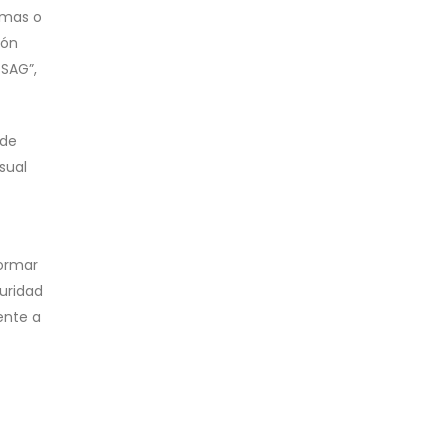
rmas o
ión
 SAG”,
 de
sual
formar
uridad
ente a