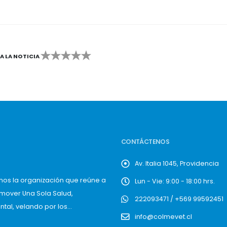
CA LA NOTICIA
2
3
4
5
CONTÁCTENOS
Av. Italia 1045, Providencia
mos la organización que reúne a
Lun - Vie: 9:00 - 18:00 hrs.
omover Una Sola Salud,
222093471 / +569 99592451
al, velando por los...
info@colmevet.cl