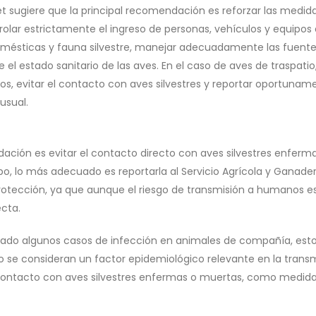
t sugiere que la principal recomendación es reforzar las medid
trolar estrictamente el ingreso de personas, vehículos y equipos 
domésticas y fauna silvestre, manejar adecuadamente las fuent
l estado sanitario de las aves. En el caso de aves de traspatio
, evitar el contacto con aves silvestres y reportar oportunam
usual.
dación es evitar el contacto directo con aves silvestres enferm
po, lo más adecuado es reportarla al Servicio Agrícola y Ganader
otección, ya que aunque el riesgo de transmisión a humanos es
ecta.
ortado algunos casos de infección en animales de compañía, est
o se consideran un factor epidemiológico relevante en la trans
 contacto con aves silvestres enfermas o muertas, como medid