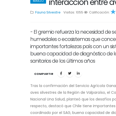
interacción entre a
MARZO
Fauna Silvestre
Visitas: 1055
1
Calificación:
2
3
4
5
- El gremio refuerza la necesidad de
humedales o ecosistemas que concen
importantes fortalezas país con un si
buena capacidad de diagnóstico de lab
sanitarios de los últimos años
COMPARTIR
Tras la confirmación del Servicio Agrícola Ga
aves silvestres de la Región de Valparaíso, el 
Nacional Una Salud, planteó que los desafíos pa
respecto, destacó que Chile tiene importantes 
coordinado por el SAG, buena capacidad de diag