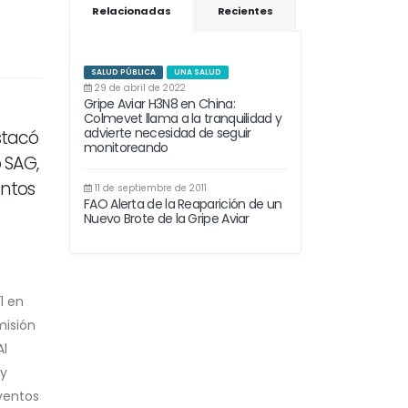
Relacionadas
Recientes
SALUD PÚBLICA
UNA SALUD
29 de abril de 2022
Gripe Aviar H3N8 en China:
Colmevet llama a la tranquilidad y
advierte necesidad de seguir
stacó
monitoreando
 SAG,
entos
11 de septiembre de 2011
FAO Alerta de la Reaparición de un
Nuevo Brote de la Gripe Aviar
1 en
misión
Al
 y
eventos