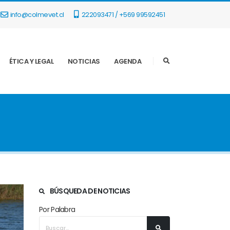
info@colmevet.cl
222093471 / +569 99592451
ÉTICA Y LEGAL
NOTICIAS
AGENDA
BÚSQUEDA DE NOTICIAS
Por Palabra