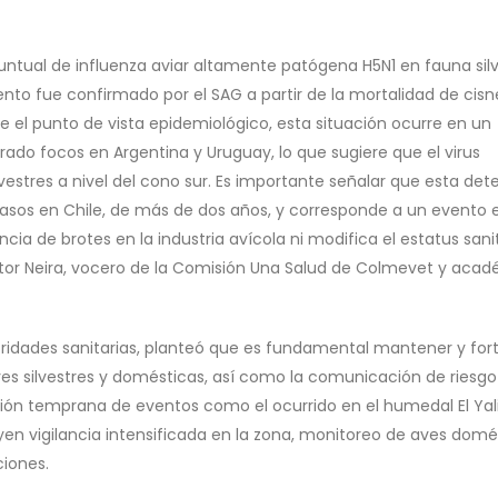
ntual de influenza aviar altamente patógena H5N1 en fauna silv
ento fue confirmado por el SAG a partir de la mortalidad de cisn
e el punto de vista epidemiológico, esta situación ocurre en un
ado focos en Argentina y Uruguay, lo que sugiere que el virus
vestres a nivel del cono sur. Es importante señalar que esta det
asos en Chile, de más de dos años, y corresponde a un evento 
encia de brotes en la industria avícola ni modifica el estatus sani
Víctor Neira, vocero de la Comisión Una Salud de Colmevet y aca
toridades sanitarias, planteó que es fundamental mantener y for
ves silvestres y domésticas, así como la comunicación de riesgo
ción temprana de eventos como el ocurrido en el humedal El Yal
uyen vigilancia intensificada en la zona, monitoreo de aves domé
ciones.