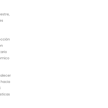
estre,
es
ección
en
tario
démico
talecer
 hacia
i
sticas