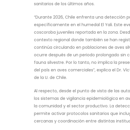
sanitarios de los últimos años.
“Durante 2026, Chile enfrenta una detección pu
específicamente en el humedal El Yali. Este ev
coscoroba juveniles reportada en la zona. Desd
contexto regional donde también se han registr
continúa circulando en poblaciones de aves sil
ocurre después de un periodo prolongado sin c
fauna silvestre. Por lo tanto, no implica la pres
del país en aves comerciales”, explica el Dr. 
de la U. de Chile.
Al respecto, desde el punto de vista de las au
los sistemas de vigilancia epidemiológica en a
la comunidad y el sector productivo. La detec
permite activar protocolos sanitarios que incl
cercanas y coordinación entre distintas institu