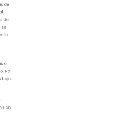
as de
al
es de
, se
ente
as o
o. No
 bajo,
os
misión
a