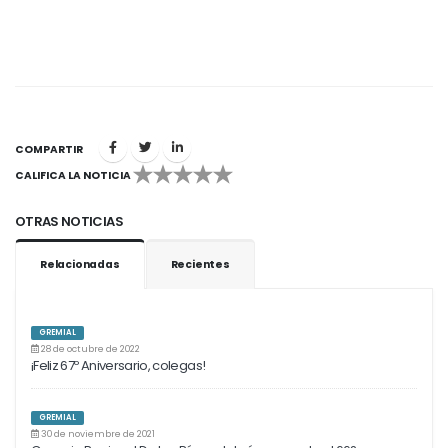
COMPARTIR
CALIFICA LA NOTICIA
1
2
3
4
5
OTRAS NOTICIAS
Relacionadas
Recientes
GREMIAL
28 de octubre de 2022
¡Feliz 67º Aniversario, colegas!
GREMIAL
30 de noviembre de 2021