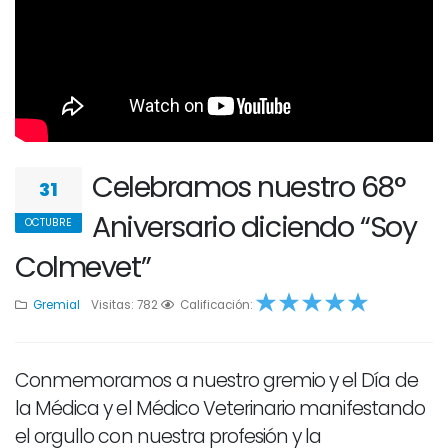
Celebramos nuestro 68°
31
Aniversario diciendo “Soy
OCTUBRE
Colmevet”
Gremial
Visitas: 782
1
2
Calificación:
3
4
5
Conmemoramos a nuestro gremio y el Día de
la Médica y el Médico Veterinario manifestando
el orgullo con nuestra profesión y la